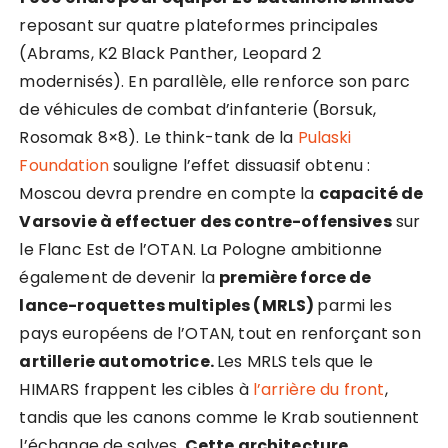
reposant sur quatre plateformes principales
(Abrams, K2 Black Panther, Leopard 2
modernisés). En parallèle, elle renforce son parc
de véhicules de combat d’infanterie (Borsuk,
Rosomak 8×8). Le think-tank de la
Pulaski
Foundation
souligne l’effet dissuasif obtenu :
Moscou devra prendre en compte la
capacité de
Varsovie à effectuer des contre-offensives
sur
le Flanc Est de l’OTAN. La Pologne ambitionne
également de devenir la
première force de
lance-roquettes multiples (MRLS)
parmi les
pays européens de l’OTAN, tout en renforçant son
artillerie automotrice.
Les MRLS tels que le
HIMARS frappent les cibles à
l’arrière du front
,
tandis que les canons comme le Krab soutiennent
l’échange de salves.
Cette architecture