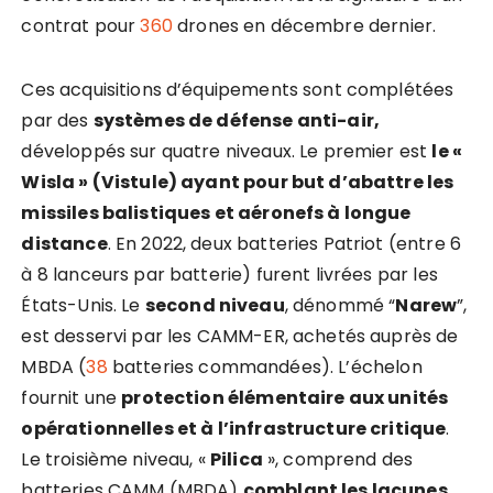
contrat pour
360
drones en décembre dernier.
Ces acquisitions d’équipements sont complétées
par des
systèmes de défense anti-air,
développés sur quatre niveaux. Le premier est
le «
Wisla » (Vistule) ayant pour but d’abattre les
missiles balistiques et aéronefs à longue
distance
. En 2022, deux batteries Patriot (entre 6
à 8 lanceurs par batterie) furent livrées par les
États-Unis. Le
second niveau
, dénommé “
Narew
”,
est desservi par les CAMM-ER, achetés auprès de
MBDA (
38
batteries commandées). L’échelon
fournit une
protection élémentaire aux unités
opérationnelles et à l’infrastructure critique
.
Le troisième niveau, «
Pilica
», comprend des
batteries CAMM (MBDA)
comblant les lacunes