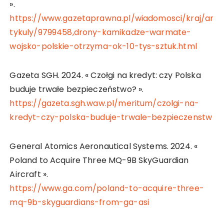
».
https://www.gazetaprawna.pl/wiadomosci/kraj/ar
tykuly/9799458,drony-kamikadze-warmate-
wojsko-polskie-otrzyma-ok-10-tys-sztuk.html
Gazeta SGH. 2024. « Czołgi na kredyt: czy Polska
buduje trwałe bezpieczeństwo? ».
https://gazeta.sgh.waw.pl/meritum/czolgi-na-
kredyt-czy-polska-buduje-trwale-bezpieczenstw
General Atomics Aeronautical Systems. 2024. «
Poland to Acquire Three MQ-9B SkyGuardian
Aircraft ».
https://www.ga.com/poland-to-acquire-three-
mq-9b-skyguardians-from-ga-asi