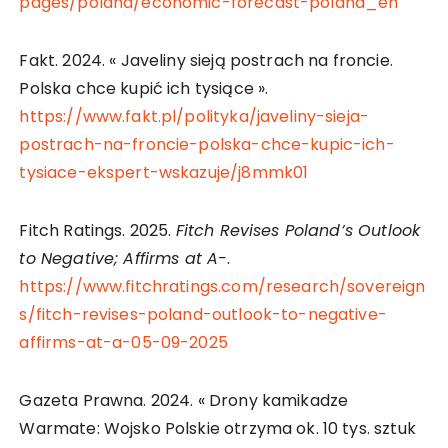
pages/poland/economic-forecast-poland_en
Fakt. 2024. « Javeliny sieją postrach na froncie.
Polska chce kupić ich tysiące ».
https://www.fakt.pl/polityka/javeliny-sieja-
postrach-na-froncie-polska-chce-kupic-ich-
tysiace-ekspert-wskazuje/j8mmk01
Fitch Ratings. 2025.
Fitch Revises Poland’s Outlook
to Negative; Affirms at A-
.
https://www.fitchratings.com/research/sovereign
s/fitch-revises-poland-outlook-to-negative-
affirms-at-a-05-09-2025
Gazeta Prawna. 2024. « Drony kamikadze
Warmate: Wojsko Polskie otrzyma ok. 10 tys. sztuk