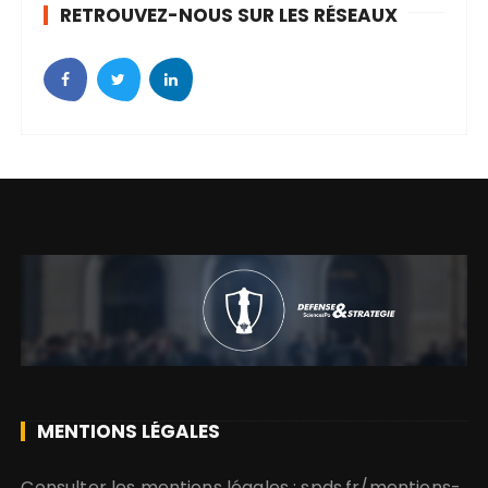
RETROUVEZ-NOUS SUR LES RÉSEAUX
e
s
MENTIONS LÉGALES
Consulter les mentions légales : spds.fr/mentions-