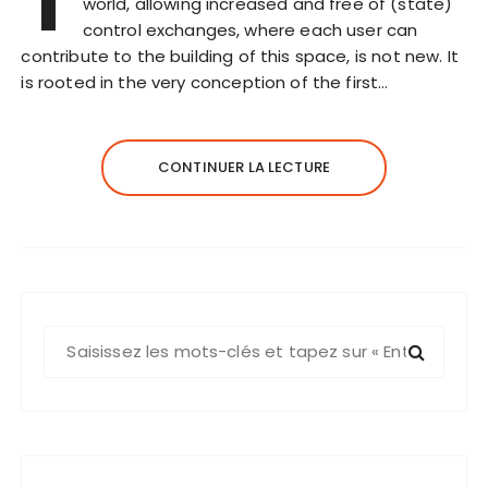
T
world, allowing increased and free of (state)
control exchanges, where each user can
contribute to the building of this space, is not new. It
is rooted in the very conception of the first…
CONTINUER LA LECTURE
R
e
c
h
e
r