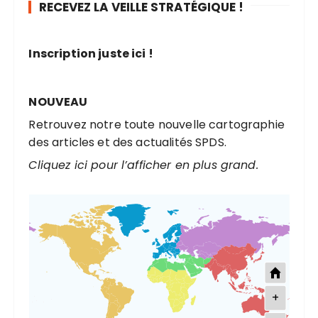
RECEVEZ LA VEILLE STRATÉGIQUE !
c
h
e
Inscription juste ici !
p
o
u
NOUVEAU
r
Retrouvez notre toute nouvelle cartographie
des articles et des actualités SPDS.
:
Cliquez ici pour l’afficher en plus grand.
+