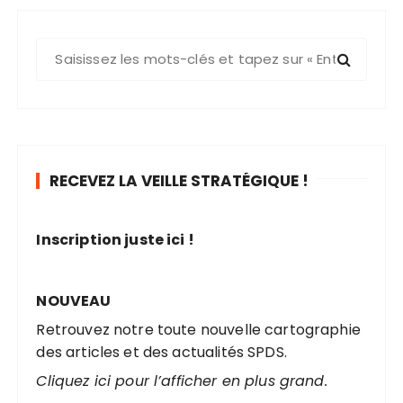
R
e
c
h
e
r
RECEVEZ LA VEILLE STRATÉGIQUE !
c
h
e
Inscription juste ici !
p
o
u
NOUVEAU
r
Retrouvez notre toute nouvelle cartographie
des articles et des actualités SPDS.
:
Cliquez ici pour l’afficher en plus grand.