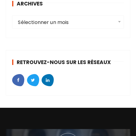
ARCHIVES
A
Sélectionner un mois
r
c
h
i
v
RETROUVEZ-NOUS SUR LES RÉSEAUX
e
s