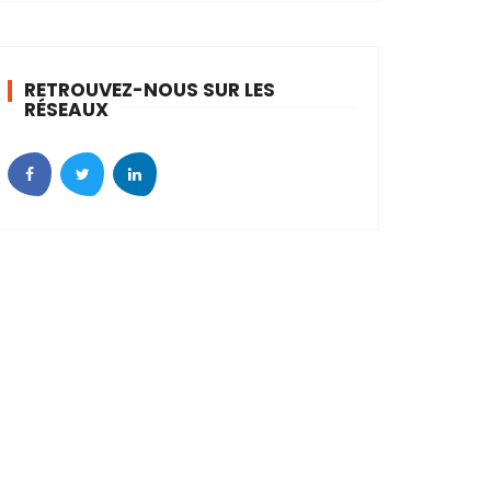
h
i
v
RETROUVEZ-NOUS SUR LES
e
RÉSEAUX
s