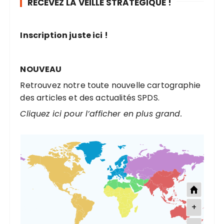
RECEVEZ LA VEILLE STRATÉGIQUE !
c
h
e
Inscription juste ici !
p
o
u
NOUVEAU
r
Retrouvez notre toute nouvelle cartographie
des articles et des actualités SPDS.
:
Cliquez ici pour l’afficher en plus grand.
+